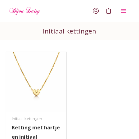
Ga
0
naar
de
Initiaal kettingen
inhoud
Initiaal kettingen
Ketting met hartje
en initiaal