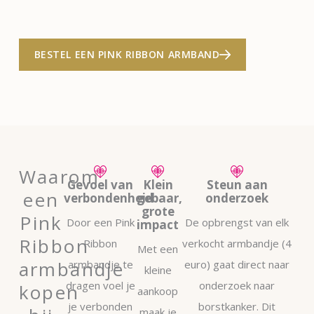
BESTEL EEN PINK RIBBON ARMBAND
Waarom
Gevoel van
Klein
Steun aan
een
verbondenheid
gebaar,
onderzoek
grote
Pink
Door een Pink
De opbrengst van elk
impact
Ribbon
Ribbon
verkocht armbandje (4
Met een
armbandje
armbandje te
euro) gaat direct naar
kleine
dragen voel je
onderzoek naar
kopen
aankoop
je verbonden
borstkanker. Dit
maak je