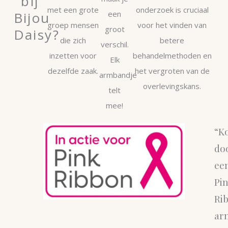
bij
met een grote
onderzoek is cruciaal
Bijou
een
groep mensen
voor het vinden van
groot
Daisy?
die zich
betere
verschil.
inzetten voor
behandelmethoden en
Elk
dezelfde zaak.
het vergroten van de
armbandje
overlevingskans.
telt
mee!
“K
do
ee
Pi
Ri
ar