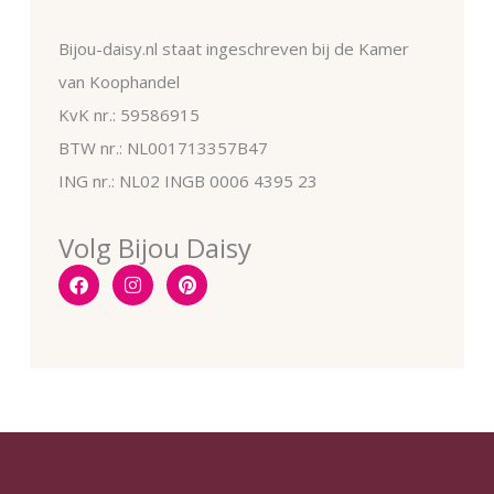
Bijou-daisy.nl staat ingeschreven bij de Kamer
van Koophandel
KvK nr.: 59586915
BTW nr.: NL001713357B47
ING nr.: NL02 INGB 0006 4395 23
Volg Bijou Daisy
F
I
P
a
n
i
c
s
n
e
t
t
b
a
e
o
g
r
o
r
e
k
a
s
m
t